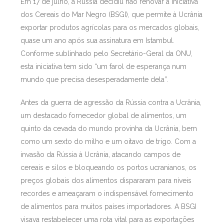
Em 17 de julho, a Rússia decidiu não renovar a Iniciativa
dos Cereais do Mar Negro (BSGI), que permite à Ucrânia
exportar produtos agrícolas para os mercados globais,
quase um ano após sua assinatura em Istambul.
Conforme sublinhado pelo Secretário-Geral da ONU,
esta iniciativa tem sido “um farol de esperança num
mundo que precisa desesperadamente dela”.
Antes da guerra de agressão da Rússia contra a Ucrânia,
um destacado fornecedor global de alimentos, um
quinto da cevada do mundo provinha da Ucrânia, bem
como um sexto do milho e um oitavo de trigo. Com a
invasão da Rússia à Ucrânia, atacando campos de
cereais e silos e bloqueando os portos ucranianos, os
preços globais dos alimentos dispararam para níveis
recordes e ameaçaram o indispensável fornecimento
de alimentos para muitos países importadores. A BSGI
visava restabelecer uma rota vital para as exportações