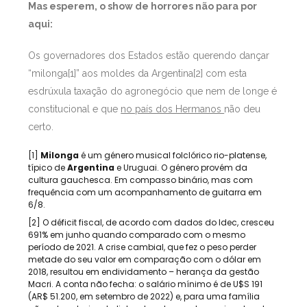
Mas esperem, o show de horrores não para por
aqui:
Os governadores dos Estados estão querendo dançar
“milonga[1]” aos moldes da Argentina[2] com esta
esdrúxula taxação do agronegócio que nem de longe é
constitucional e que
no país dos Hermanos
não deu
certo.
[1]
Milonga
é um género musical folclórico rio-platense,
típico de
Argentina
e Uruguai. O género provém da
cultura gauchesca. Em compasso binário, mas com
frequência com um acompanhamento de guitarra em
6/8.
[2] O déficit fiscal, de acordo com dados do Idec, cresceu
691% em junho quando comparado com o mesmo
período de 2021. A crise cambial, que fez o peso perder
metade do seu valor em comparação com o dólar em
2018, resultou em endividamento – herança da gestão
Macri. A conta não fecha: o salário mínimo é de U$S 191
(AR$ 51.200, em setembro de 2022) e, para uma família