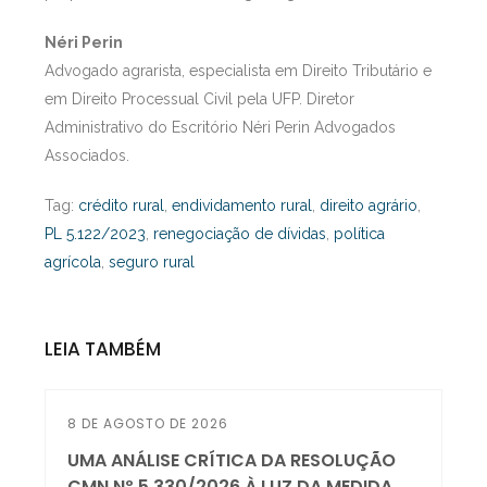
Néri Perin
Advogado agrarista, especialista em Direito Tributário e
em Direito Processual Civil pela UFP. Diretor
Administrativo do Escritório Néri Perin Advogados
Associados.
Tag:
crédito rural
,
endividamento rural
,
direito agrário
,
PL 5.122/2023
,
renegociação de dívidas
,
política
agrícola
,
seguro rural
LEIA TAMBÉM
8 DE AGOSTO DE 2026
UMA ANÁLISE CRÍTICA DA RESOLUÇÃO
CMN Nº 5.330/2026 À LUZ DA MEDIDA