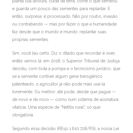
planta sua lavoura, cuida da terra, colhe o que semeou
e guarda um pouco das sementes para replantar. E
então, surpresa: é processado. Não por roubo, invasão
ou contrabando — mas por fazer o que a humanidade
faz desde que o mundo é mundo: replantar suas
próprias sementes.
Sim, você leu certo. Diz o ditado que recordar é viver,
então vamos lá: em 2018, o Superior Tribunal de Justiça
decidiu, com toda a pompa e o tecnicismo jurídico, que
se a semente contiver algum gene transgênico
patenteado, o agricultor já não pode mais usá-la
livremente. Ou melhor: até pode, desde que pague —
de novo e de novo — como num sistema de assinatura
vitalícia. Uma espécie de “Netflix rural”, só que
obrigatória.
Segundo essa decisão (REsp 1.610.728/RS), a nossa Lei