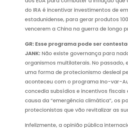
dos EUA para combater a inflação que a
do IRA é incentivar investimentos de e
estadunidense, para gerar produtos 10
vencerem a China na guerra de longo pr
GR: Esse programa pode ser contest
JANK:
Não existe governança para nad
organismos multilaterais. No passado
uma forma de protecionismo desleal p
aconteceu com o programa Ino-var-Auto
concedia subsídios e incentivos fiscai
causa da “emergência climática”, os pa
protecionistas que vão revitalizar as su
Infelizmente, a opinião pública intern