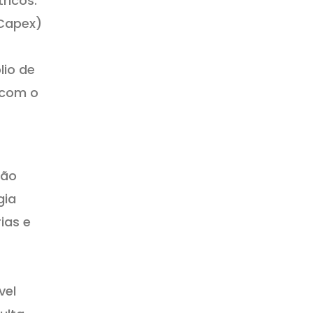
ricos.
(Capex)
lio de
 com o
ção
gia
ias e
vel