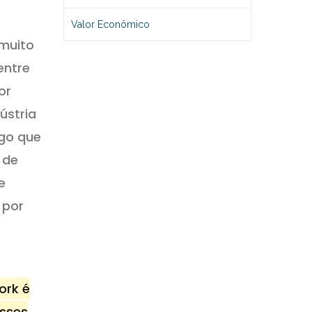
Valor Econômico
 muito
entre
or
ústria
lgo que
 de
e
 por
ork é
esses