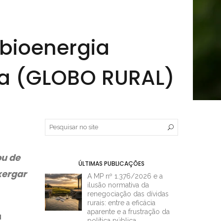
bioenergia
ica (GLOBO RURAL)
ou de
ÚLTIMAS PUBLICAÇÕES
xergar
A MP nº 1.376/2026 e a
ilusão normativa da
renegociação das dívidas
rurais: entre a eficácia
aparente e a frustração da
a
política pública