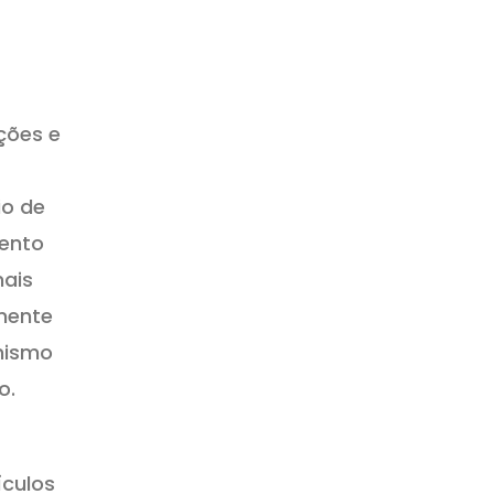
ções e
io de
mento
mais
mente
nismo
o.
ículos