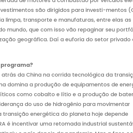
lerada de motores a combustão por veículos elét
nvestimentos são dirigidos para investi-mentos 
 limpa, transporte e manufaturas, entre elas as
do mundo, que com isso vão repaginar seu portfó
ação geográfica. Daí a euforia do setor privado
se programa?
 atrás da China na corrida tecnológica da transi
China domina a produção de equipamentos de ener
ríticos como cobalto e lítio e a produção de bater
 liderança do uso de hidrogênio para movimentar
 a transição energética do planeta hoje depende
IRA é incentivar uma retomada industrial sustentá