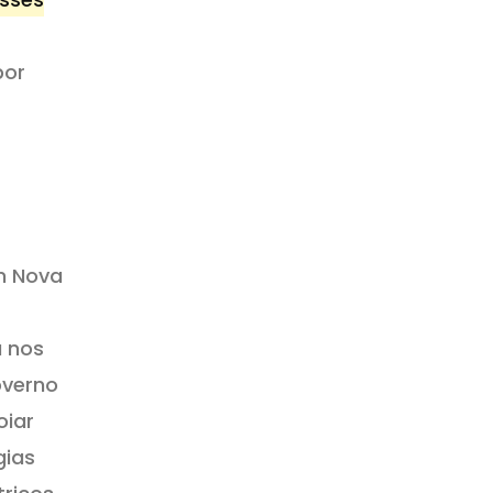
por
m Nova
a nos
overno
oiar
gias