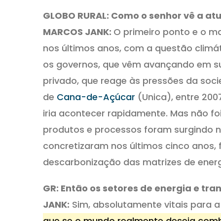
GLOBO RURAL: Como o senhor vê a atu
MARCOS JANK:
O primeiro ponto e o m
nos últimos anos, com a questão climá
os governos, que vêm avançando em sua
privado, que reage às pressões da socie
de
Cana-de-Açúcar
(Unica), entre 200
iria acontecer rapidamente. Mas não fo
produtos e processos foram surgindo no
concretizaram nos últimos cinco anos, 
descarbonização das matrizes de energ
GR: Então os setores de energia e tran
JANK:
Sim, absolutamente vitais para a 
que se o mundo realmente deseja comb