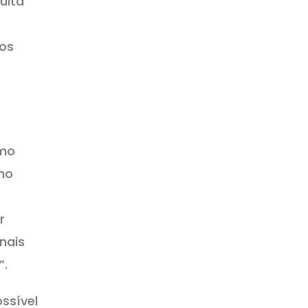
ulta
dos
omo
mo
r
nais
”.
ssível