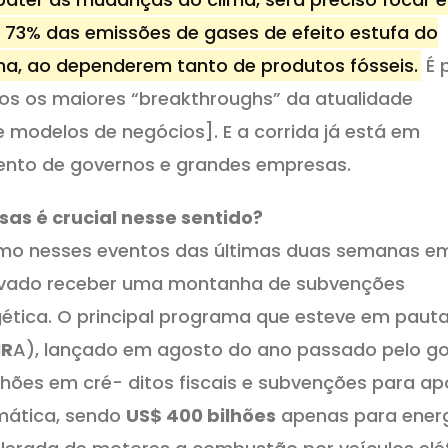
r 73% das emissões de gases de efeito estufa do
lima, ao dependerem tanto de produtos fósseis.
É 
mos os maiores “breakthroughs” da atualidade
 modelos de negócios]. E a corrida já está em
nto de governos e grandes empresas.
as é crucial nesse sentido?
omo nesses eventos das últimas duas semanas e
 privado receber uma montanha de subvenções
ética. O principal programa que esteve em paut
IR
A), lançado em agosto do ano passado pelo g
hões em cré- ditos fiscais e subvenções para ap
imática, sendo
US$ 400 bilhões
apenas para ener