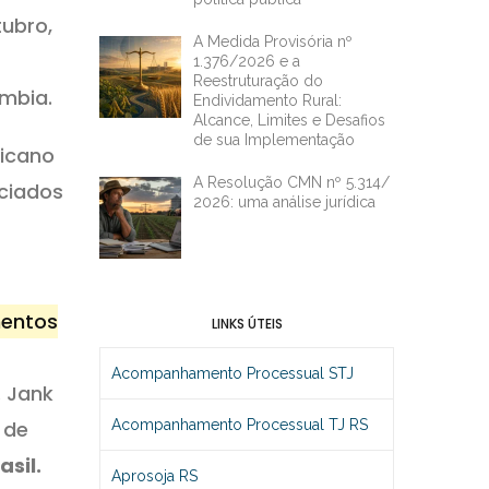
ubro,
A Medida Provisória nº
1.376/2026 e a
Reestruturação do
umbia.
Endividamento Rural:
Alcance, Limites e Desafios
de sua Implementação
ricano
A Resolução CMN nº 5.314/
ciados
2026: uma análise jurídica
mentos
LINKS ÚTEIS
Acompanhamento Processual STJ
 Jank
Acompanhamento Processual TJ RS
 de
asil.
Aprosoja RS