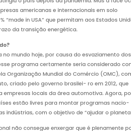
tingiu o país depois da pandemia. Mas a face oc
mpresas americanas e internacionais em solo
0% “made in USA” que permitam aos Estados Uni
azo da transição energética.
ado?
a no mundo hoje, por causa do esvaziamento dos
, esse programa certamente seria considerado c
ela Organização Mundial do Comércio (OMC), co
, criado pelo governo brasilei- ro em 2012, que
s a empresas locais da área automotiva. Agora, po
íses estão livres para montar programas nacio- 
as indústrias, com o objetivo de “ajudar o planeta
acional não consegue enxergar que é plenamente po